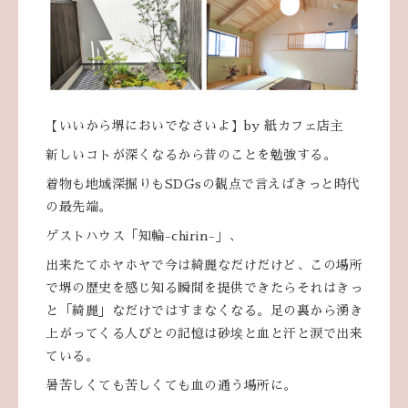
【いいから堺においでなさいよ】by 紙カフェ店主
新しいコトが深くなるから昔のことを勉強する。
着物も地域深掘りもSDGsの観点で言えばきっと時代
の最先端。
ゲストハウス「知輪-chirin-」、
出来たてホヤホヤで今は綺麗なだけだけど、この場所
で堺の歴史を感じ知る瞬間を提供できたらそれはきっ
と「綺麗」なだけではすまなくなる。足の裏から湧き
上がってくる人びとの記憶は砂埃と血と汗と涙で出来
ている。
暑苦しくても苦しくても血の通う場所に。