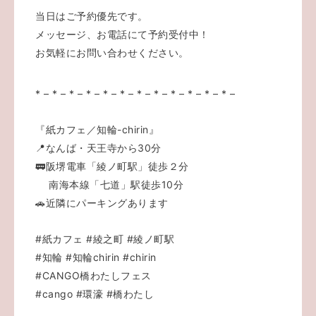
当日はご予約優先です。
メッセージ、
お電話にて予約受付中！
お気軽にお問い合わせください。
* – * – * – * – * – * – * – * – * – * – * – * –
『紙カフェ／知輪-chirin』
📍なんば・天王寺から30分
🚃阪堺電車「綾ノ町駅」徒歩２分
南海本線「七道」駅徒歩10分
🚗近隣にパーキングあります
#紙カフェ
#綾之町
#綾ノ町駅
#知輪
#知輪chirin
#chirin
#CANGO橋わたしフェス
#cango
#環濠
#橋わたし