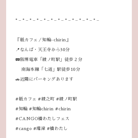
* – * – * – * – * – * – * – * – * – * – * – * –
『紙カフェ／知輪-chirin』
📍なんば・天王寺から30分
🚃阪堺電車「綾ノ町駅」徒歩２分
南海本線「七道」駅徒歩10分
🚗近隣にパーキングあります
#紙カフェ #綾之町 #綾ノ町駅
#知輪 #知輪chirin #chirin
#CANGO橋わたしフェス
#cango #環濠 #橋わたし