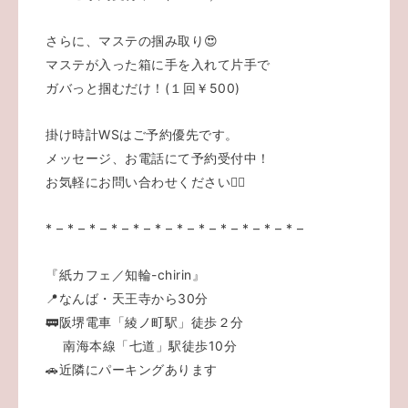
さらに、マステの掴み取り😍
マステが入った箱に手を入れて片手で
ガバっと掴むだけ！(１回￥500)
掛け時計WSはご予約優先です。
メッセージ、
お電話にて予約受付中！
お気軽にお問い合わせください💁‍♀️
* – * – * – * – * – * – * – * – * – * – * – * –
『紙カフェ／知輪-chirin』
📍なんば・天王寺から30分
🚃阪堺電車「綾ノ町駅」徒歩２分
南海本線「七道」駅徒歩10分
🚗近隣にパーキングあります