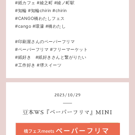
#紙カフェ
#綾之町
#綾ノ町駅
#知輪
#知輪chirin
#chirin
#CANGO橋わたしフェス
#cango
#環濠
#橋わたし
#印刷屋さんのペーパーフリマ
#ペーパーフリマ
#フリーマーケット
#紙好き
#紙好きさんと繋がりたい
#工作好き
#堺スイーツ
2023
/
10
/
29
豆本WS『ペーパーフリマ』MINI