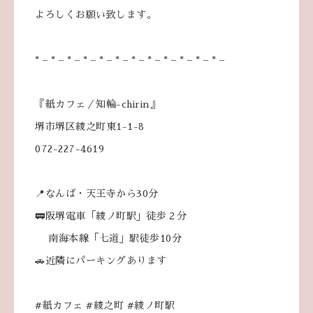
よろしくお願い致します。
* – * – * – * – * – * – * – * – * – * – * – * –
『紙カフェ／知輪-chirin』
堺市堺区綾之町東1-1-8
072-227-4619
📍なんば・天王寺から30分
🚃阪堺電車「綾ノ町駅」徒歩２分
南海本線「七道」駅徒歩10分
🚗近隣にパーキングあります
#紙カフェ #綾之町 #綾ノ町駅