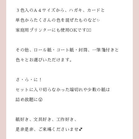
３色入のA４サイズから、ハガキ、カードと
単色からたくさんの色を混ぜたものなど✨
家庭用プリンターにも使用OKです🙆‍♀
その他、ロール紙・コート紙・封筒、一筆箋付きと
色々とお選びいただけます。
さ・ら・に！
セットに入り切らなかった端切れや少数の紙は
詰め放題に😲
紙好き、文具好き、工作好き、
是非是非、ご来場くださいませ💕