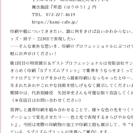
複合施設『邦悠（ほうゆう）』内
TEL 072-227-4619
https://kami-cafe.jp/
印刷や紙についてききたい、誰に何をきけば良いかわからない
ッズ・冊子・ ZINEで表現したい
――そんな素朴な想いを、印刷のプロフェッショナルにぶつけ
軽にお声がけください！
第1回目の特別展示＆ゲストプロフェッショナルは有限会社サ
きらめく印刷「Sプリズムプリント」で業界をうならせまくっ
アナログとアナログをかけたら最新印刷になっちゃったとゆー
生まれたあれやこれやな技術を惜しげもなく展示してください
期間中は、代表取締役 矢田幸史さんも可能な限り在店してく
（※在店日はお問い合わせください）
箔押しと通常印刷を組み合わせることで、様々な色の光をつく
デーションで変化させたり――色と光で表現するきらびやかな
ト』。今回は実際の印刷物の加工や印刷工程も展示して、今“
ている、Sプリズムプリントの世界へご案内します。