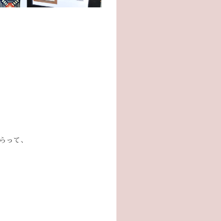
らって、
。