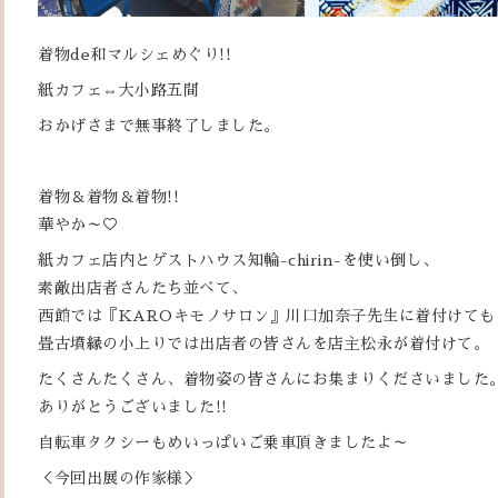
着物de和マルシェめぐり!!
紙カフェ⇔大小路五間
おかげさまで無事終了しました。
着物＆着物＆着物!!
華やか～♡
紙カフェ店内とゲストハウス知輪-chirin-を使い倒し、
素敵出店者さんたち並べて、
西館では『KAROキモノサロン』川口加奈子先生に着付けても
畳古墳縁の小上りでは出店者の皆さんを店主松永が着付けて。
たくさんたくさん、着物姿の皆さんにお集まりくださいました
ありがとうございました!!
自転車タクシーもめいっぱいご乗車頂きましたよ～
＜今回出展の作家様＞