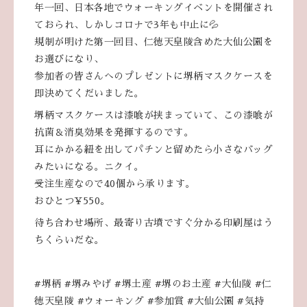
年一回、日本各地でウォーキングイベントを開催され
ておられ、しかしコロナで3年も中止に💦
規制が明けた第一回目、仁徳天皇陵含めた大仙公園を
お選びになり、
参加者の皆さんへのプレゼントに堺柄マスクケースを
即決めてくだいました。
堺柄マスクケースは漆喰が挟まっていて、この漆喰が
抗菌＆消臭効果を発揮するのです。
耳にかかる紐を出してパチンと留めたら小さなバッグ
みたいになる。ニクイ。
受注生産なので40個から承ります。
おひとつ¥550。
待ち合わせ場所、最寄り古墳ですぐ分かる印刷屋はう
ちくらいだな。
#堺柄 #堺みやげ #堺土産 #堺のお土産 #大仙陵 #仁
徳天皇陵 #ウォーキング #参加賞 #大仙公園 #気持