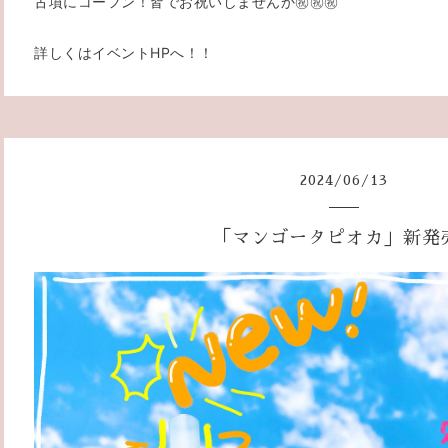
古墳にコーフン！皆でお祝いしませんか㊗️㊗️㊗️
詳しくはイベントHPへ！！
2024
/
06
/
13
「マンゴータピオカ」新発売