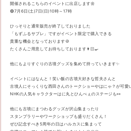
開催されるこちらのイベントに出店します🌼
🟢7月6日(土)7日(日)10時～17時
ひっそりと通常販売が終了しておりました
「もずふるサブレ」ですが
イベント限定で購入できる
貴重な機会となっております🍪
たくさんご用意してお待ちしております👩🏻‍🍳
他にもよりすぐりの古墳グッズを集めて持っていきます✨
イベントにはなんと！笑い飯の古墳大好きな哲夫さんと
古墳人にそっくりな西田さんのトークショーや
はにゃ？が可愛
NHKの人気キャラクターはに丸とひんべぇのステージも👀
他にも古墳にまつわるグッズが沢山集まったり
スタンプラリーやワークショップも盛りだくさん！
ぜひ記念すべき5周年の日はハルカスに集まって