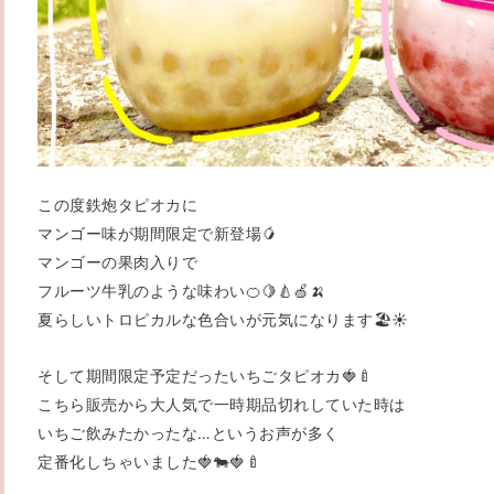
この度鉄炮タピオカに
マンゴー味が期間限定で新登場🥭
マンゴーの果肉入りで
フルーツ牛乳のような味わい🍊🍋🍐🍏🍌
夏らしいトロピカルな色合いが元気になります🏖☀️
そして期間限定予定だったいちごタピオカ🍓🍼
こちら販売から大人気で一時期品切れしていた時は
いちご飲みたかったな…というお声が多く
定番化しちゃいました🍓🐄🍓🍼