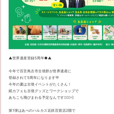
▲世界遺産登録5周年●▲
今年で百舌鳥古市古墳群が世界遺産に
登録されて5周年になります💚
今年の夏は古墳イベントがたくさん！
紙カフェも古墳グッズとワークショップで
あちこち飛びまわる予定なんです🏃🏻‍♂️💨
第1弾はあべのハルカス近鉄百貨店2階で