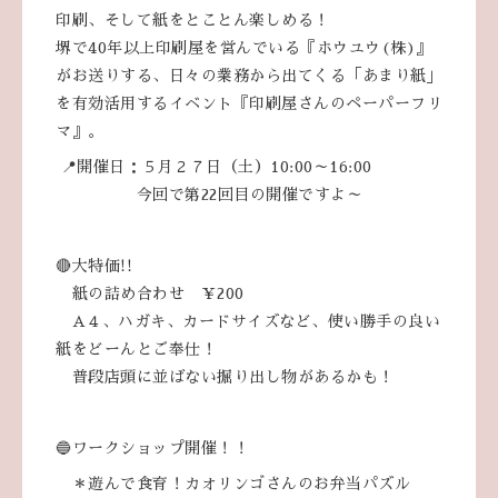
印刷、そして紙をとことん楽しめる！
堺で40年以上印刷屋を営んでいる『ホウユウ(株)』
がお送りする、日々の業務から出てくる「あまり紙」
を有効活用するイベント『印刷屋さんのペーパーフリ
マ』。
📍開催日：５月２７日（土）10:00～16:00
今回で第22回目の開催ですよ～
🔴大特価!!
紙の詰め合わせ ￥200
A４、ハガキ、カードサイズなど、使い勝手の良い
紙をどーんとご奉仕！
普段店頭に並ばない掘り出し物があるかも！
🔵ワークショップ開催！！
＊遊んで食育！カオリンゴさんのお弁当パズル