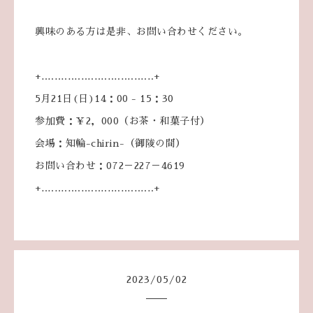
興味のある方は是非、お問い合わせください。
+‥‥‥‥‥‥‥‥‥‥‥‥‥‥‥‥‥+
5月21日(日)14：00 - 15：30
参加費：￥2，000（お茶・和菓子付）
会場：知輪-chirin-（御陵の間）
お問い合わせ：072－227－4619
+‥‥‥‥‥‥‥‥‥‥‥‥‥‥‥‥‥+
2023
/
05
/
02