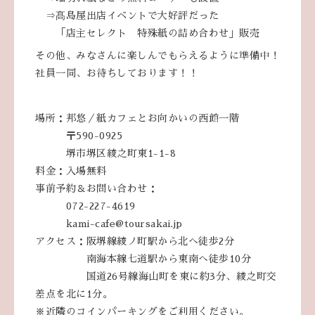
⇒髙島屋出店イベントで大好評だった
「店主セレクト 特殊紙の詰め合わせ」販売
その他、みなさんに楽しんでもらえるように準備中！
社員一同、お待ちしております！！
場所：邦悠／紙カフェとお向かいの西館一階
〒590-0925
堺市堺区綾之町東1-1-8
料金：入場無料
事前予約＆お問い合わせ：
072-227-4619
kami-cafe@toursakai.jp
アクセス：阪堺線綾ノ町駅から北へ徒歩2分
南海本線七道駅から東南へ徒歩10分
国道26号線海山町を東に約3分、綾之町交
差点を北に1分。
※近隣のコインパーキングをご利用ください。