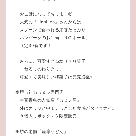
お世話になっております😊
人気の『LinoLino』さんからは
スプーンで食べれる栄養たっぷり
ハンバーグのお弁当「りのボール」
限定30食です！
さらに、可愛すぎるねりきり菓子
「ねるりのねりきり」
可愛くて美味しい和菓子は完売必至✨
🔷堺市初のカヌレ専門店
中百舌鳥の人気店『カヌレ屋』
外はカリッと中モチっとした食感がタマラナイ。
８個入りボックスを限定販売。
🔶堺の老舗「薩摩うどん」