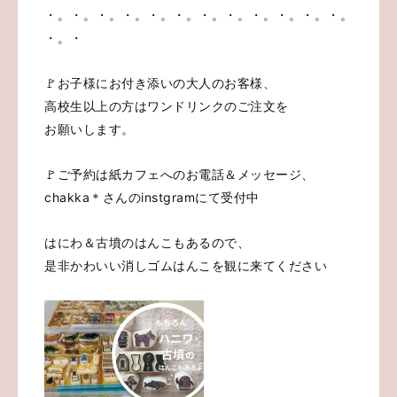
・。・。・。・。・。・。・。・。・。・。・。・。
・。・
🚩お子様にお付き添いの大人のお客様、
高校生以上の方はワンドリンクのご注文を
お願いします。
🚩ご予約は紙カフェへのお電話＆メッセージ、
chakka＊さんのinstgramにて受付中
はにわ＆古墳のはんこもあるので、
是非かわいい消しゴムはんこを観に来てください