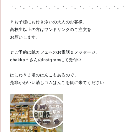
・。・。・。・。・。・。・。・。・。・。・。・。・。・
🚩お子様にお付き添いの大人のお客様、
高校生以上の方はワンドリンクのご注文を
お願いします。
🚩ご予約は紙カフェへのお電話＆メッセージ、
chakka＊さんのinstgramにて受付中
はにわ＆古墳のはんこもあるので、
是非かわいい消しゴムはんこを観に来てください