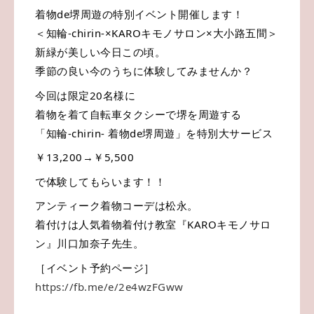
着物de堺周遊の特別イベント開催します！
＜知輪-chirin-×KAROキモノサロン×大小路五間＞
新緑が美しい今日この頃。
季節の良い今のうちに体験してみませんか？
今回は限定20名様に
着物を着て自転車タクシーで堺を周遊する
「知輪-chirin- 着物de堺周遊」を特別大サービス
￥13,200→￥5,500
で体験してもらいます！！
アンティーク着物コーデは松永。
着付けは人気着物着付け教室『KAROキモノサロ
ン』川口加奈子先生。
［イベント予約ページ］
https://fb.me/e/2e4wzFGww