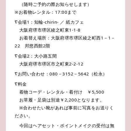
（随時ご予約の際お知らせします）
※お着物レンタル：17:00まで
∇会場1：知輪-chirin- ／ 紙カフェ
大阪府堺市堺区綾之町東1-1-8
お着替え場所：大阪府堺市堺区綾之町西1－1－
22 邦悠西館2階
∇会場2：大小路五間
大阪府堺市堺区市之町東2-2-12
∇お問い合わせ：080－3152－5642（松永）
∇料金
着物コーデ・レンタル・着付け ￥5,500
お草履・足袋は別途￥2,200となります。
※合わせたい靴があれば事前に写真をお送りく
ださい。
今回はヘアセット・ポイントメイクの受付は無