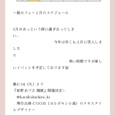
～紙カフェ～２月のスケジュール
1月があっという間に過ぎ去ってしま
い、
今年は早くも２月に突入しま
した
⛄
寒い時期ですが楽し
いイベントを予定しております😄
🔴2/14（火）より
『新野あづさ 個展』開催決定✨
@karubokishiru_ki
堺市出身‐COOH〈カルボキシル基〉のテキスタイ
ルデザイナー