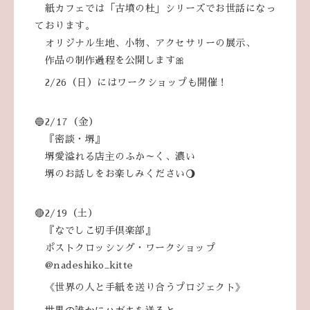
紙カフェでは「古墳の杜」シリーズでお世話になっ
ております。
オリジナル生地、小物、アクセサリーの展示、
作品の制作過程を公開します🎀
2/26（日）にはワークショップも開催！
🔵2/17（金）
『密談・堺』
堺愛溢れる店主のふか～く、濃い
堺のお話しをお楽しみください🌖
🔴2/19（土）
『なでしこ切手倶楽部』
ポストクロッシング・ワークショップ
@nadeshiko_kitte
《世界の人と手紙を送り合うプロジェクト》
世界の誰かにハガキを送ると、