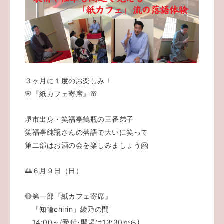
３ヶ月に１度のお楽しみ！
🌸『紙カフェ寄席』🌸
堺市出身・笑福亭鶴瓶の三番弟子
笑福亭純瓶さんの落語で大いに笑って
第二部はお酒の会を楽しみましょう🤗
🌅６月９日（日）
🔴第一部『紙カフェ寄席』
「知輪chirin」綾乃の間
14:00～(受付･開場は13:30から)