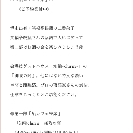
《ご予約受付中》
堺市出身・笑福亭鶴瓶の三番弟子
笑福亭純瓶さんの落語で大いに笑って
第二部はお酒の会を楽しみましょう🤗
会場はゲストハウス「知輪-chirin-」の
『御陵の間』。他にはない特別な濃い
空間と距離感。プロの落語家さんの表情、
仕草をじっくりとご堪能ください。
🔴第一部『紙カフェ寄席』
「知輪chirin」綾乃の間
14:00～(受付･開場は13:30から)