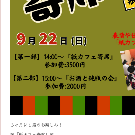
３ヶ月に１度のお楽しみ！
🌸『紙カフェ寄席』🌸