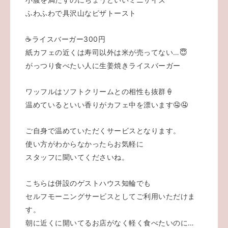
ふわふわで具沢山なピザトースト
☕️ライスバーガー300円
紙カフェの近くは寿司以外は米が売ってない…😇
がっつり食べたい人に生姜焼きライスバーガー
ワッフルはソフトクリームとの相性も抜群🍦
温めているといい香りがカフェ中を漂います🤤🤤
ご自身で温めていただくサービスとなります。
使い方がわからなかったらお気軽に
スタッフに聞いてくださいね。
こちらは併設のゲストハウス知輪
でも
セルフモーニングサービスとしてご利用いただけま
す。
朝に近くに開いてるお店がなく軽く食べたいのに…