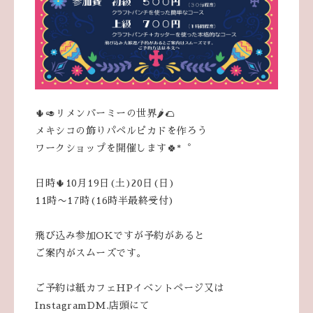
🌵🥑リメンバーミーの世界🌶️🌮
メキシコの飾りパペルピカドを作ろう
ワークショップを開催します🍀*゜
日時🌵10月19日(土)20日(日)
11時〜17時(16時半最終受付)
飛び込み参加OKですが予約があると
ご案内がスムーズです。
ご予約は紙カフェHPイベントページ又は
InstagramDM.店頭にて