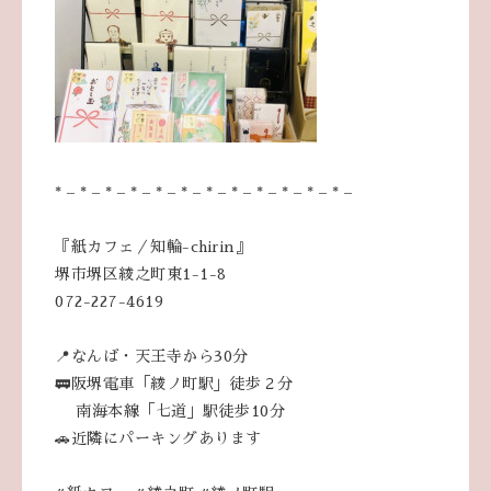
* – * – * – * – * – * – * – * – * – * – * – * –
『紙カフェ／知輪-chirin』
堺市堺区綾之町東1-1-8
072-227-4619
📍なんば・天王寺から30分
🚃阪堺電車「綾ノ町駅」徒歩２分
南海本線「七道」駅徒歩10分
🚗近隣にパーキングあります