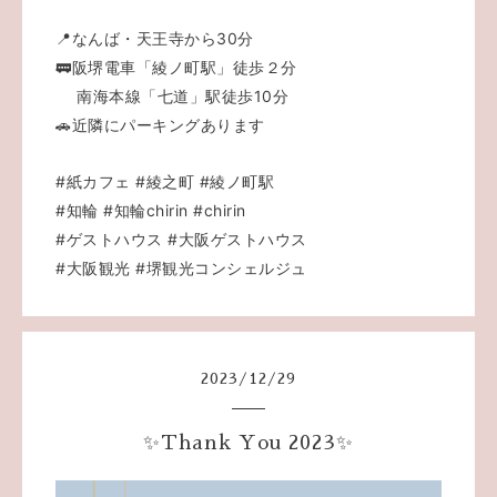
📍なんば・天王寺から30分
🚃阪堺電車「綾ノ町駅」徒歩２分
南海本線「七道」駅徒歩10分
🚗近隣にパーキングあります
#紙カフェ
#綾之町
#綾ノ町駅
#知輪
#知輪chirin
#chirin
#ゲストハウス
#大阪ゲストハウス
#大阪観光
#堺観光コンシェルジュ
2023
/
12
/
29
✨Thank You 2023✨