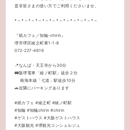
是非皆さまの使い方でご利用くださいませ。
* – * – * – * – * – * – * – * – * – * – * – * –
『紙カフェ／知輪-chirin』
堺市堺区綾之町東1-1-8
072-227-4619
📍なんば・天王寺から30分
🚃阪堺電車「綾ノ町駅」徒歩２分
南海本線「七道」駅徒歩10分
🚗近隣にパーキングあります
#紙カフェ
#綾之町
#綾ノ町駅
#知輪
#知輪chirin
#chirin
#ゲストハウス
#大阪ゲストハウス
#大阪観光
#堺観光コンシェルジュ