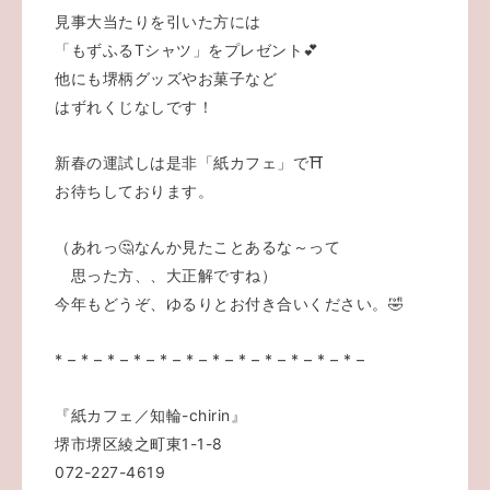
見事大当たりを引いた方には
「もずふるTシャツ」をプレゼント💕
他にも堺柄グッズやお菓子など
はずれくじなしです！
新春の運試しは是非「紙カフェ」で⛩️
お待ちしております。
（あれっ🤔なんか見たことあるな～って
思った方、、大正解ですね）
今年もどうぞ、ゆるりとお付き合いください。🤣
* – * – * – * – * – * – * – * – * – * – * – * –
『紙カフェ／知輪-chirin』
堺市堺区綾之町東1-1-8
072-227-4619