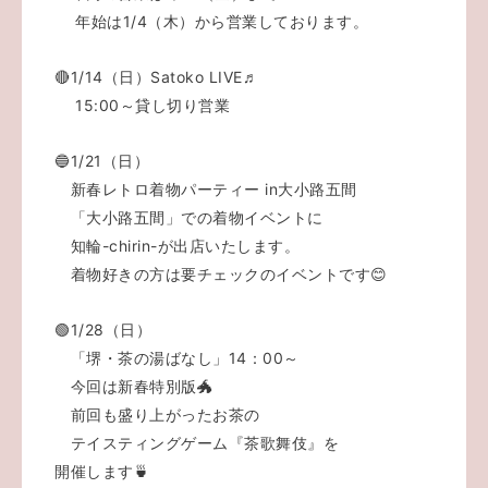
年始は1/4（木）から営業しております。
🔴1/14（日）Satoko LIVE♬
15:00～貸し切り営業
🔵1/21（日）
新春レトロ着物パーティー in大小路五間
「大小路五間」での着物イベントに
知輪-chirin-が出店いたします。
着物好きの方は要チェックのイベントです😊
🟢1/28（日）
「堺・茶の湯ばなし」14：00～
今回は新春特別版🐲
前回も盛り上がったお茶の
テイスティングゲーム『茶歌舞伎』を
開催します🍵