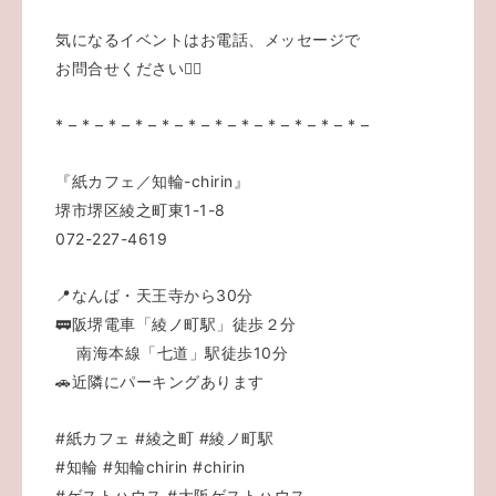
気になるイベントはお電話、メッセージで
お問合せください💁‍♀️
* – * – * – * – * – * – * – * – * – * – * – * –
『紙カフェ／知輪-chirin』
堺市堺区綾之町東1-1-8
072-227-4619
📍なんば・天王寺から30分
🚃阪堺電車「綾ノ町駅」徒歩２分
南海本線「七道」駅徒歩10分
🚗近隣にパーキングあります
#紙カフェ
#綾之町
#綾ノ町駅
#知輪
#知輪chirin
#chirin
#ゲストハウス
#大阪ゲストハウス