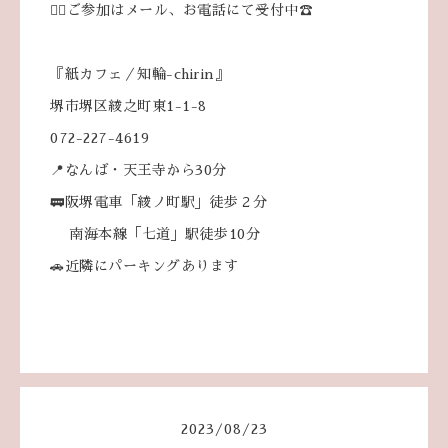
💁‍♀️ご参加はメール、お電話にて受付中☎️
『紙カフェ／知輪-chirin』
堺市堺区綾之町東1-1-8
072-227-4619
📍なんば・天王寺から30分
🚃阪堺電車「綾ノ町駅」徒歩２分
南海本線「七道」駅徒歩10分
🚗近隣にパーキングあります
2023
/
08
/
23