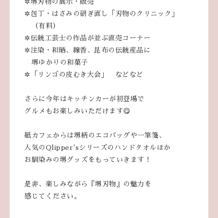
✲堺刃物の展示・販売
✲包丁・はさみの研ぎ直し「刃物のクリニック」
（有料）
✲伝統工芸士の作品が並ぶ直売コーナー
✲注染・和晒、線香、昆布の伝統産品に
堺ゆかりの和菓子
✲「リンゴの皮むき大会」 などなど
さらに今年はキッチンカーが初登場で
グルメもお楽しみいただけます😋
紙カフェからは堺柄のエコバッグや一筆箋、
人気のQlipper'sシリーズのハンドタオルほか
お馴染みの堺グッズをもっていきます！
是非、楽しみながら『堺刃物』の魅力を
感じてください。