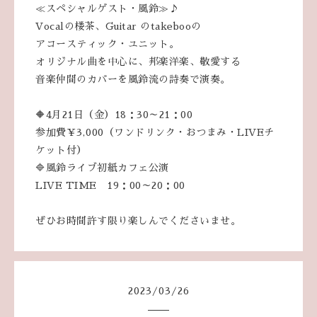
≪スペシャルゲスト・風鈴≫♪
‪Vocalの楼茶、Guitar のtakebooの
アコースティック・ユニット。
オリジナル曲を中心に、邦楽洋楽、敬愛する
音楽仲間のカバーを風鈴流の詩奏で演奏。
🔶4月21日（金）18：30～21：00
参加費￥3,000（ワンドリンク・おつまみ・LIVEチ
ケット付）
🔷風鈴ライブ初紙カフェ公演
LIVE TIME 19：00～20：00
ぜひお時間許す限り楽しんでくださいませ。
2023
/
03
/
26