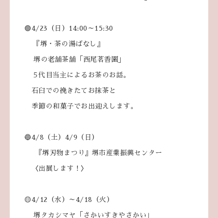
🟢4/23（日）14:00～15:30
『堺・茶の湯ばなし』
堺の老舗茶舗「西尾茗香園」
５代目当主によるお茶のお話。
石臼での挽きたてお抹茶と
季節の和菓子でお出迎えします。
🔵4/8（土）4/9（日）
『堺刃物まつり』堺市産業振興センター
〈出展します！〉
🟡4/12（水）～4/18（火）
堺タカシマヤ「さかいすきやさかい」