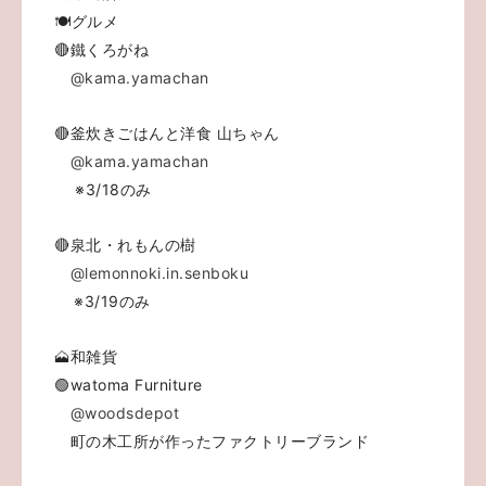
🍽️グルメ
🔴鐵くろがね
@kama.yamachan
🔴釜炊きごはんと洋食 山ちゃん
@kama.yamachan
※3/18のみ
🔴泉北・れもんの樹
@lemonnoki.in.senboku
※3/19のみ
🗻和雑貨
🟢watoma Furniture
@woodsdepot
町の木工所が作ったファクトリーブランド