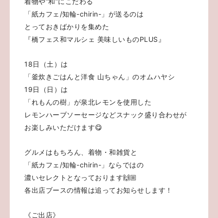
着物や“和”にこだわる
「紙カフェ/知輪-chirin-」が送るのは
とっておきばかりを集めた
『橋フェス和マルシェ 美味しいものPLUS』
18日（土）は
「釜炊きごはんと洋食 山ちゃん」のオムハヤシ
19日（日）は
「れもんの樹」が泉北レモンを使用した
レモンハーブソーセージなどスナック盛り合わせが
お楽しみいただけます😋
グルメはもちろん、着物・和雑貨と
「紙カフェ/知輪-chirin-」ならではの
濃いセレクトとなっております🙌🏼
各出店ブースの情報は追ってお知らせします！
《ご出店》