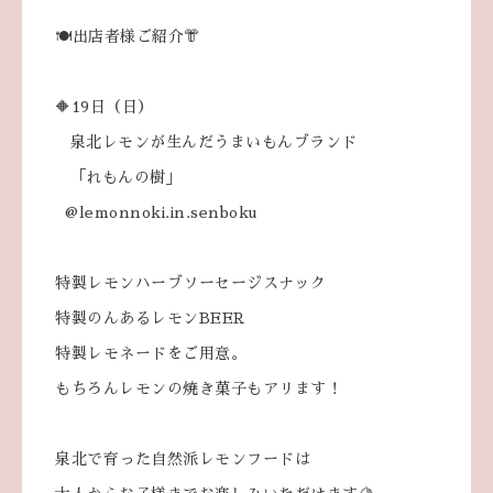
🍽出店者様ご紹介👘
🔶19日（日）
泉北レモンが生んだうまいもんブランド
「れもんの樹」
@lemonnoki.in.senboku
特製レモンハーブソーセージスナック
特製のんあるレモンBEER
特製レモネードをご用意。
もちろんレモンの焼き菓子もアリます！
泉北で育った自然派レモンフードは