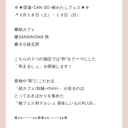
☆★環濠-CAN GO-橋わたしフェス★☆
📍３月１８日（土）・１９日（日）
🟢紙カフェ
🟢SAKAINOMA 熊
🟢大小路五間
こちらの３つの施設では“和”をテーマにした
「和まるしぇ」を開催します！
着物や“和”にこだわる
「紙カフェ/知輪-chirin-」が送るのは
とっておきばかりを集めた
『橋フェス和マルシェ 美味しいものPLUS』
✼••┈┈┈┈••✼✼••┈┈┈┈••✼