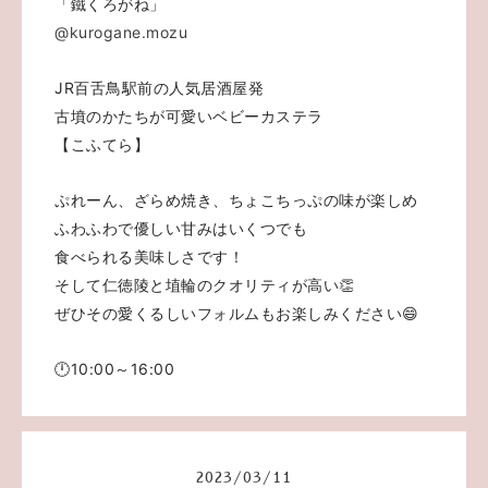
「鐵くろがね」
@kurogane.mozu
JR百舌鳥駅前の人気居酒屋発
古墳のかたちが可愛いベビーカステラ
【こふてら】
ぷれーん、ざらめ焼き、ちょこちっぷの味が楽しめ
ふわふわで優しい甘みはいくつでも
食べられる美味しさです！
そして仁徳陵と埴輪のクオリティが高い👏
ぜひその愛くるしいフォルムもお楽しみください😄
🕛10:00～16:00
2023
/
03
/
11