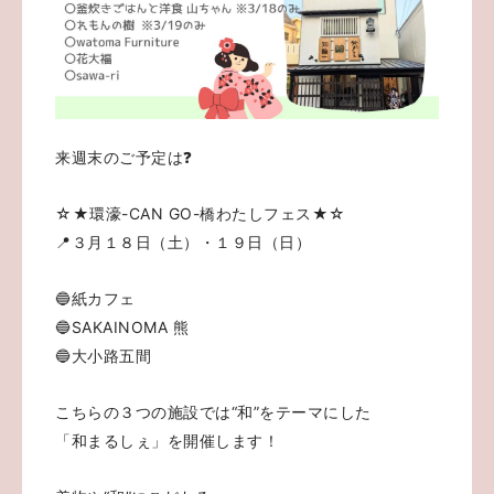
来週末のご予定は❓
☆★環濠-CAN GO-橋わたしフェス★☆
📍３月１８日（土）・１９日（日）
🔵紙カフェ
🔵SAKAINOMA 熊
🔵大小路五間
こちらの３つの施設では“和”をテーマにした
「和まるしぇ」を開催します！