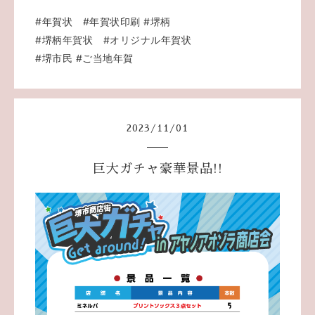
#年賀状
#年賀状印刷
#堺柄
#堺柄年賀状
#オリジナル年賀状
#堺市民
#ご当地年賀
2023
/
11
/
01
巨大ガチャ豪華景品!!