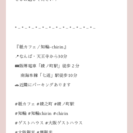
* – * – * – * – * – * – * – * – * – * – * – * –
『紙カフェ／知輪-chirin』
📍なんば・天王寺から30分
🚃阪堺電車「綾ノ町駅」徒歩２分
南海本線「七道」駅徒歩10分
🚗近隣にパーキングあります
#紙カフェ #綾之町 #綾ノ町駅
#知輪 #知輪chirin #chirin
#ゲストハウス #大阪ゲストハウス
#大阪観光 #堺観光