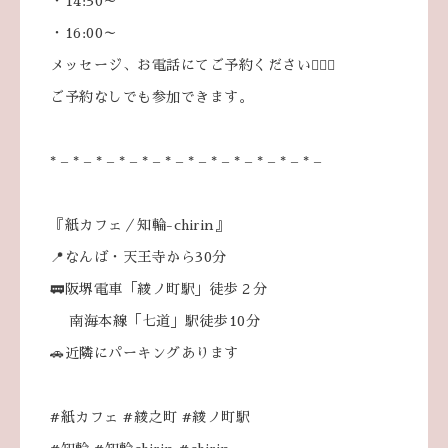
・14:30～
・16:00～
メッセージ、お電話にてご予約ください💁🏼‍♀️
ご予約なしでも参加できます。
* – * – * – * – * – * – * – * – * – * – * – * –
『紙カフェ／知輪-chirin』
📍なんば・天王寺から30分
🚃阪堺電車「綾ノ町駅」徒歩２分
南海本線「七道」駅徒歩10分
🚗近隣にパーキングあります
#紙カフェ #綾之町 #綾ノ町駅