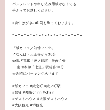
パンフレットや申し込み用紙がなくても
手ぶらでお越しください。
※喪中はがきの印刷も承っております。
* – * – * – * – * – * – * – * – * – * – * – * –
『紙カフェ／知輪-chirin』
📍なんば・天王寺から30分
🚃阪堺電車「綾ノ町駅」徒歩２分
南海本線「七道」駅徒歩10分
🚗近隣にパーキングあります
#紙カフェ
#綾之町
#綾ノ町駅
#知輪
#知輪chirin
#chirin
#ゲストハウス
#大阪ゲストハウス
#大阪観光
#堺観光