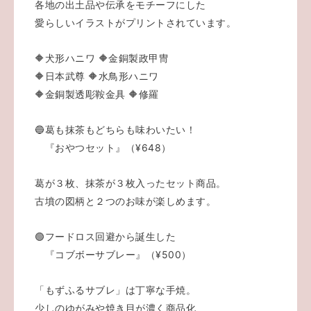
各地の出土品や伝承をモチーフにした
愛らしいイラストがプリントされています。
🔶犬形ハニワ 🔶金銅製政甲冑
🔶日本武尊 🔶水鳥形ハニワ
🔶金銅製透彫鞍金具 🔶修羅
🔵葛も抹茶もどちらも味わいたい！
『おやつセット』（¥648）
葛が３枚、抹茶が３枚入ったセット商品。
古墳の図柄と２つのお味が楽しめます。
🟢フードロス回避から誕生した
『コブボーサブレー』（¥500）
「もずふるサブレ」は丁寧な手焼。
少しのゆがみや焼き目が濃く商品化