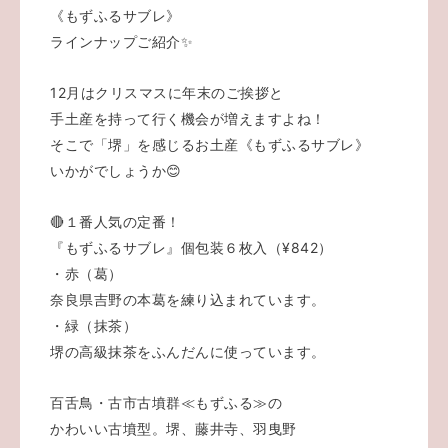
《もずふるサブレ》
ラインナップご紹介✨
12月はクリスマスに年末のご挨拶と
手土産を持って行く機会が増えますよね！
そこで「堺」を感じるお土産《もずふるサブレ》
いかがでしょうか😊
🔴１番人気の定番！
『もずふるサブレ』個包装６枚入（¥842）
・赤（葛）
奈良県吉野の本葛を練り込まれています。
・緑（抹茶）
堺の高級抹茶をふんだんに使っています。
百舌鳥・古市古墳群≪もずふる≫の
かわいい古墳型。堺、藤井寺、羽曳野