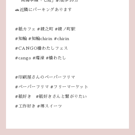
南海本線「七道」駅徒歩10分
🚗近隣にパーキングあります
#紙カフェ #綾之町 #綾ノ町駅
#知輪 #知輪chirin #chirin
#CANGO橋わたしフェス
#cango #環濠 #橋わたし
#印刷屋さんのペーパーフリマ
#ペーパーフリマ #フリーマーケット
#紙好き #紙好きさんと繋がりたい
#工作好き #堺スイーツ