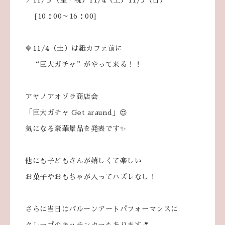
📍11/３（金・祝）11/4（土）11/5（日）
[10：00～16：00]
🔶11/4（土）は紙カフェ前に
“巨大ガチャ”がやって来る！！
アヤノアオゾラ商店会
「巨大ガチャ Get araund」😍
気になる豪華景品を発表です✨
他にも子どもさんが嬉しくて楽しい
お菓子やおもちゃが入ってハズレなし！
さらに当日はバルーンアートパフォーマンスに