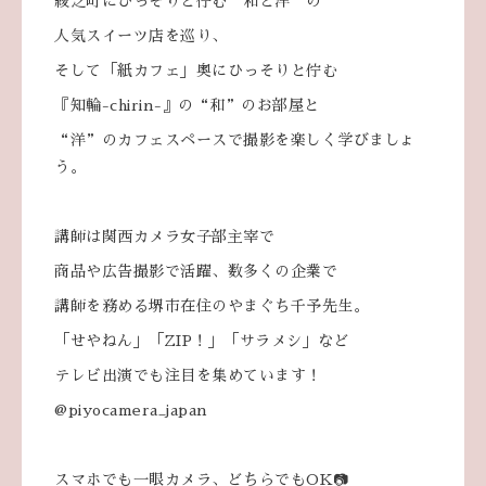
綾之町にひっそりと佇む“和と洋”の
人気スイーツ店を巡り、
そして「紙カフェ」奥にひっそりと佇む
『知輪-chirin-』の“和”のお部屋と
“洋”のカフェスペースで撮影を楽しく学びましょ
う。
講師は関西カメラ女子部主宰で
商品や広告撮影で活躍、数多くの企業で
講師を務める堺市在住のやまぐち千予先生。
「せやねん」「ZIP！」「サラメシ」など
テレビ出演でも注目を集めています！
@piyocamera_japan
スマホでも一眼カメラ、どちらでもOK📷