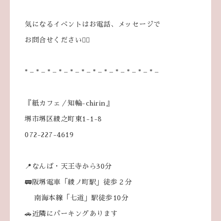
気になるイベントはお電話、メッセージで
お問合せください💁‍♀️
* – * – * – * – * – * – * – * – * – * – * – * –
『紙カフェ／知輪-chirin』
堺市堺区綾之町東1-1-8
072-227-4619
📍なんば・天王寺から30分
🚃阪堺電車「綾ノ町駅」徒歩２分
南海本線「七道」駅徒歩10分
🚗近隣にパーキングあります