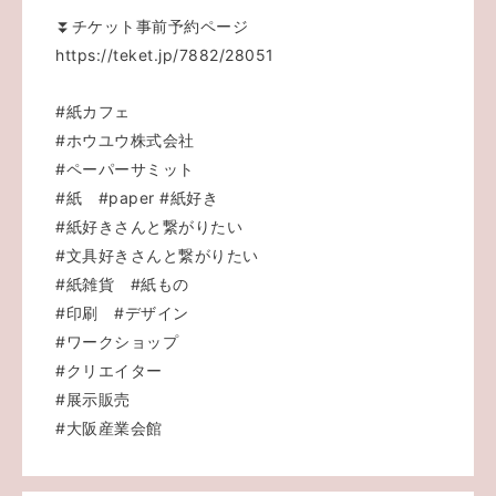
⏬チケット事前予約ページ
https://teket.jp/7882/28051
#紙カフェ
#ホウユウ株式会社
#ペーパーサミット
#紙
#paper
#紙好き
#紙好きさんと繋がりたい
#文具好きさんと繋がりたい
#紙雑貨
#紙もの
#印刷
#デザイン
#ワークショップ
#クリエイター
#展示販売
#大阪産業会館