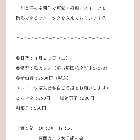
“和と洋の空間”で可愛く綺麗にスイーツを
撮影できるテクニックを教えてもらいます😊
* – * – * – * – * – * – * – * – * – * – * – * – * –
🔴日時：４月２０日（土）
🔵場所：紙カフェ（堺市堺区綾之町東1-1-8）
🟢参加費：2500円（税込）
（スイーツ購入は各自ご負担をお願いします）
どらやき：250円～ 焼き菓子：280円～
和菓子：150円～
［第１部］10：30～12：30
関西カメラ女子部の会