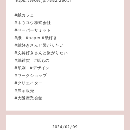
https://teket.jp/7882/28051
#紙カフェ
#ホウユウ株式会社
#ペーパーサミット
#紙
#paper
#紙好き
#紙好きさんと繋がりたい
#文具好きさんと繋がりたい
#紙雑貨
#紙もの
#印刷
#デザイン
#ワークショップ
#クリエイター
#展示販売
#大阪産業会館
2024
/
02
/
09