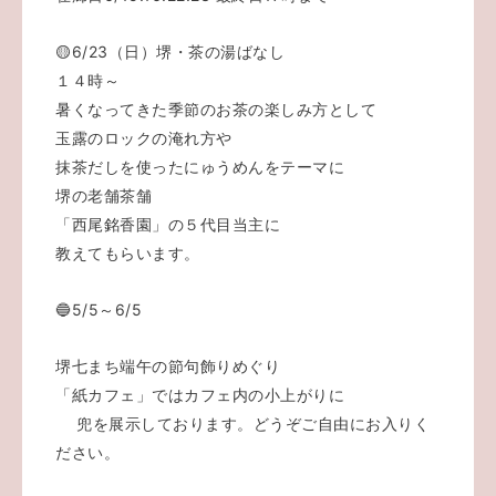
🟡6/23（日）堺・茶の湯ばなし
１４時～
暑くなってきた季節のお茶の楽しみ方として
玉露のロックの淹れ方や
抹茶だしを使ったにゅうめんをテーマに
堺の老舗茶舗
「西尾銘香園」の５代目当主に
教えてもらいます。
🔵5/5～6/5
堺七まち端午の節句飾りめぐり
「紙カフェ」ではカフェ内の小上がりに
兜を展示しております。どうぞご自由にお入りく
ださい。