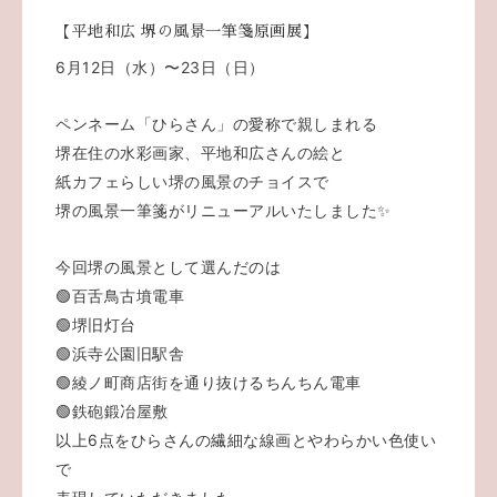
【平地和広 堺の風景一筆箋原画展】
6月12日（水）〜23日（日）
ペンネーム「ひらさん」の愛称で親しまれる
堺在住の水彩画家、平地和広さんの絵と
紙カフェらしい堺の風景のチョイスで
堺の風景一筆箋がリニューアルいたしました✨
今回堺の風景として選んだのは
🟢百舌鳥古墳電車
🟢堺旧灯台
🟢浜寺公園旧駅舎
🟢綾ノ町商店街を通り抜けるちんちん電車
🟢鉄砲鍛冶屋敷
以上6点をひらさんの繊細な線画とやわらかい色使い
で