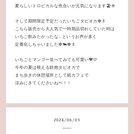
夏らしいトロピカルな色合いが元気になります🏖☀️
そして期間限定予定だったいちごタピオカ🍓🍼
こちら販売から大人気で一時期品切れしていた時は
いちご飲みたかったな…というお声が多く
定番化しちゃいました🍓🐄🍓🍼
いちごとマンゴー並べてみても可愛い🧡🩷
今年の夏は映える鉄炮タピオカで
まち歩きの休憩場所として紙カフェで
涼みにきてくださいね〜！！
2024
/
06
/
03