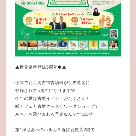
▲世界遺産登録5周年●▲
今年で百舌鳥古市古墳群が世界遺産に
登録されて5周年になります💚
今年の夏は古墳イベントがたくさん！
紙カフェも古墳グッズとワークショップで
あちこち飛びまわる予定なんです🏃🏻‍♂️💨
第1弾はあべのハルカス近鉄百貨店2階で