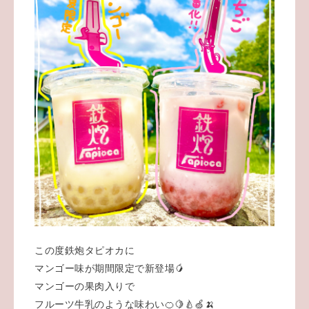
この度鉄炮タピオカに
マンゴー味が期間限定で新登場🥭
マンゴーの果肉入りで
フルーツ牛乳のような味わい🍊🍋🍐🍏🍌