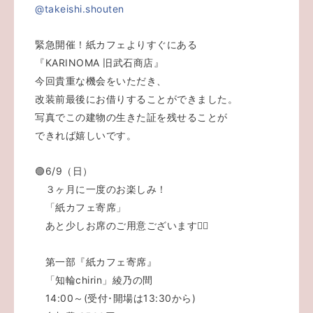
@takeishi.shouten
緊急開催！紙カフェよりすぐにある
『KARINOMA 旧武石商店』
今回貴重な機会をいただき、
改装前最後にお借りすることができました。
写真でこの建物の生きた証を残せることが
できれば嬉しいです。
🟢6/9（日）
３ヶ月に一度のお楽しみ！
「紙カフェ寄席」
あと少しお席のご用意ございます🙇‍♀
第一部『紙カフェ寄席』
「知輪chirin」綾乃の間
14:00～(受付･開場は13:30から)