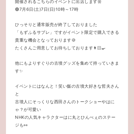
開催されるこちらのイベントに出店します🌼
🟢7月6日(土)7日(日)10時～17時
ひっそりと通常販売が終了しておりました
「もずふるサブレ」ですが
イベント限定で購入できる
貴重な機会となっております🍪
たくさんご用意してお待ちしております👩🏻‍🍳
他にもよりすぐりの古墳グッズを集めて持っていきま
す✨
イベントにはなんと！笑い飯の古墳大好きな哲夫さん
と
古墳人にそっくりな西田さんのトークショーや
はに
ゃ？が可愛い
NHKの人気キャラクターはに丸とひんべぇのステー
ジも👀