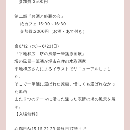
参加費:3500円
第二部『お酒と純瓶の会』
紙カフェ 15:00～16:30
参加費:2000円（お酒・あて付き）
🟢6/12（水)～6/23(日)
『平地和広 堺の風景一筆箋原画展』
堺の風景一筆箋が堺市在住の水彩画家
平地和広さんによるイラストでリニューアルしまし
た。
そこで一筆箋に選ばれた原画、惜しくも選ばれなかっ
た原画
また６つのテーマに沿った違った表情の堺の風景を展
示。
【入場無料】
在廊日6/15.16.22.23 最終日17時まで