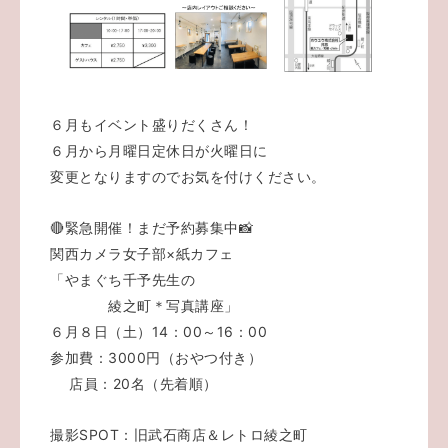
６月もイベント盛りだくさん！
６月から月曜日定休日が火曜日に
変更となりますのでお気を付けください。
🔴緊急開催！まだ予約募集中📸
関西カメラ女子部×紙カフェ
「やまぐち千予先生の
綾之町＊写真講座」
６月８日（土）14：00～16：00
参加費：3000円（おやつ付き）
店員：20名（先着順）
撮影SPOT：旧武石商店＆レトロ綾之町