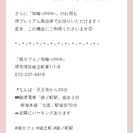
さらに『知輪-chirin-』のお宿も
堺プレミアム商品券でお泊りいただけます！
是非、この機会にご利用くださいませ😊
* – * – * – * – * – * – * – * – * – * – * – * –
『紙カフェ／知輪-chirin』
堺市堺区綾之町東1-1-8
072-227-4619
📍なんば・天王寺から30分
🚃阪堺電車「綾ノ町駅」徒歩２分
南海本線「七道」駅徒歩10分
🚗近隣にパーキングあります
#紙カフェ
#綾之町
#綾ノ町駅