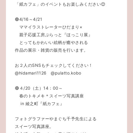
「紙カフェ」のイベントもお楽しみください😊
🟢4/16～4/21
ママイラストレーターひだまり×
親子応援工房ぷらっと『ほっこり展』
とってもかわいい絵柄が癒やされる
作品の展示・雑貨の販売を行います。
お２人のSNSもチェックしてください！
@hidamari1126
@pulatto.kobo
🔴４/20（土）14：00～
春のトキメキ＊スイーツ写真講座
in 綾之町『紙カフェ』
フォトグラファーやまぐち千予先生による
スイーツ写真講座。