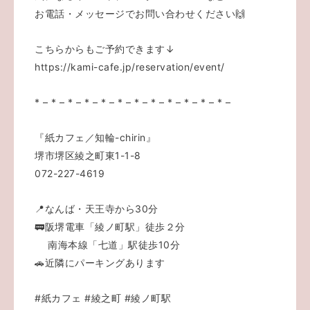
お電話・メッセージでお問い合わせください🙌
こちらからもご予約できます↓
https://kami-cafe.jp/reservation/event/
* – * – * – * – * – * – * – * – * – * – * – * –
『紙カフェ／知輪-chirin』
堺市堺区綾之町東1-1-8
072-227-4619
📍なんば・天王寺から30分
🚃阪堺電車「綾ノ町駅」徒歩２分
南海本線「七道」駅徒歩10分
🚗近隣にパーキングあります
#紙カフェ
#綾之町
#綾ノ町駅